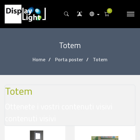
0
Totem
Home
Porta poster
Totem
Totem
Ottenete i vostri contenuti visivi
contenuti visivi