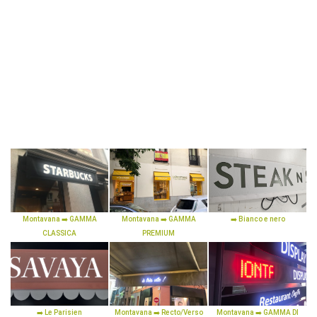
Montavana ➡️ GAMMA
Montavana ➡️ GAMMA
➡️ Bianco e nero
CLASSICA
PREMIUM
➡️ Le Parisien
Montavana ➡️ Recto/Verso
Montavana ➡️ GAMMA DI