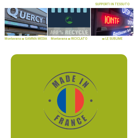
SUPPORTI IN TESSUTO
Montavana ➡️ GAMMA MEDIA
Montavana ➡️ RICICLATO
➡️ LE SUBLIME