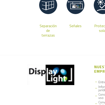
Separación
Señales
Protec
de
sol
terrazas
NUES
EMPR
Entr
Info
juríd
Cond
uso
Conv