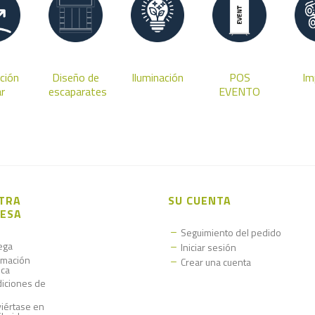
ción
Diseño de
Iluminación
POS
Im
ar
escaparates
EVENTO
TRA
SU CUENTA
ESA
Seguimiento del pedido
ega
Iniciar sesión
rmación
Crear una cuenta
ica
iciones de
iértase en