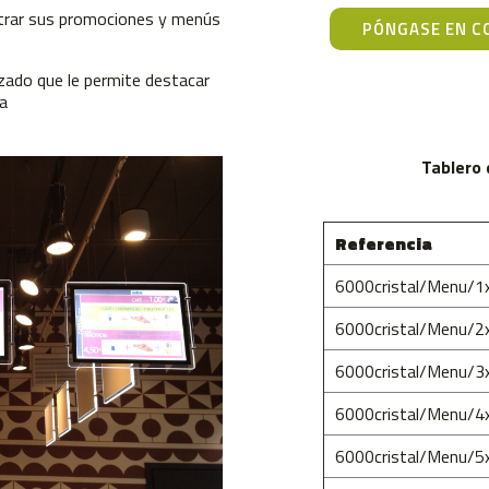
trar sus promociones y menús
PÓNGASE EN C
izado que le permite destacar
ta
Tablero 
Referencia
6000cristal/Menu/1
6000cristal/Menu/2
6000cristal/Menu/3
6000cristal/Menu/4
6000cristal/Menu/5