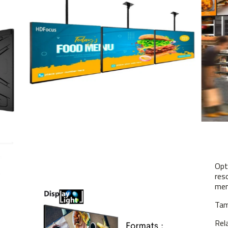
Opt
res
men
Tam
Rel