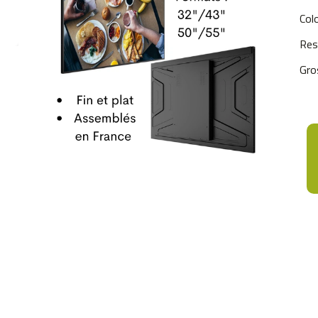
Col
Res
Gro