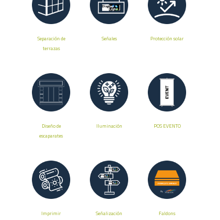
Separación de
Señales
Protección solar
terrazas
Diseño de
Iluminación
POS EVENTO
escaparates
Imprimir
Señalización
Faldons