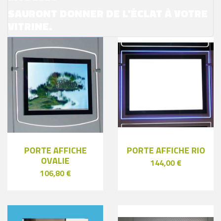
SAURONT DONNER DE L'ÉCLAT À VOTRE
VITRINE.
PORTE AFFICHE
PORTE AFFICHE RIO
OVALIE
144,00 €
106,80 €