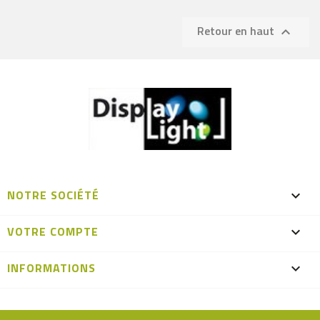
Retour en haut

NOTRE SOCIÉTÉ

VOTRE COMPTE

INFORMATIONS
keyboard_arrow_down